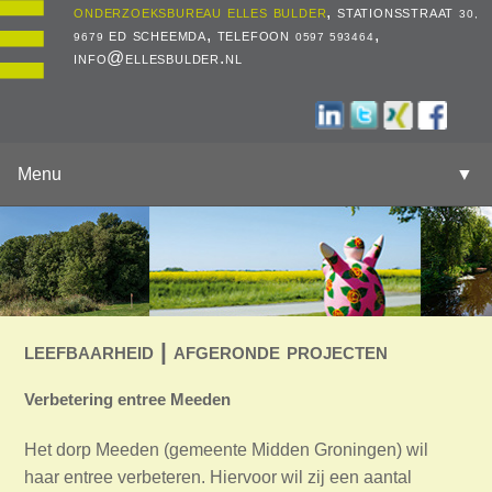
onderzoeksbureau elles bulder
, stationsstraat
30,
ed scheemda, telefoon
,
9679
0597 593464
info@ellesbulder.nl
Menu
▼
leefbaarheid | afgeronde projecten
Verbetering entree Meeden
Het dorp Meeden (gemeente Midden Groningen) wil
haar entree verbeteren. Hiervoor wil zij een aantal