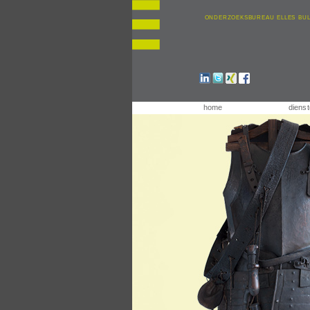
onderzoeksbureau elles bu
home
diens