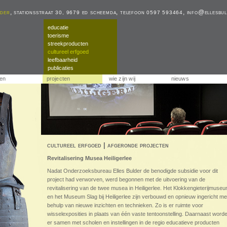
lder
, stationsstraat
ed scheemda, telefoon
,
info@ellesbul
30, 9679
0597 593464
educatie
toerisme
streekproducten
cultureel erfgoed
leefbaarheid
publicaties
ten
projecten
wie zijn wij
nieuws
cultureel erfgoed | afgeronde projecten
Revitalisering Musea Heiligerlee
Nadat Onderzoeksbureau Elles Bulder de benodigde subsidie voor dit
project had verworven, werd begonnen met de uitvoering van de
revitalisering van de twee musea in Heiligerlee. Het Klokkengieterijmuse
en het Museum Slag bij Heiligerlee zijn verbouwd en opnieuw ingericht me
behulp van nieuwe inzichten en technieken. Zo is er ruimte voor
wisselexposities in plaats van één vaste tentoonstelling. Daarnaast word
er samen met scholen en instellingen in de regio educatieve producten