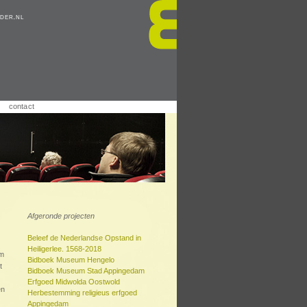
der.nl
contact
Afgeronde projecten
Beleef de Nederlandse Opstand in
Heiligerlee. 1568-2018
um
Bidboek Museum Hengelo
t
Bidboek Museum Stad Appingedam
Erfgoed Midwolda Oostwold
en
Herbestemming religieus erfgoed
Appingedam