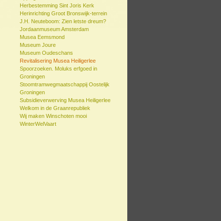
Herbestemming Sint Joris Kerk
Herinrichting Groot Bronswijk-terrein
J.H. Neuteboom: Zien letste dreum?
Jordaanmuseum Amsterdam
Musea Eemsmond
Museum Joure
Museum Oudeschans
Revitalisering Musea Heiligerlee
Spoorzoeken. Moluks erfgoed in
Groningen
Stoomtramwegmaatschappij Oostelijk
Groningen
Subsidieverwerving Musea Heiligerlee
Welkom in de Graanrepubliek
Wij maken Winschoten mooi
WinterWelVaart